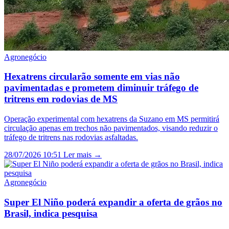
Agronegócio
Hexatrens circularão somente em vias não
pavimentadas e prometem diminuir tráfego de
tritrens em rodovias de MS
Operação experimental com hexatrens da Suzano em MS permitirá
circulação apenas em trechos não pavimentados, visando reduzir o
tráfego de tritrens nas rodovias asfaltadas.
28/07/2026 10:51
Ler mais →
Agronegócio
Super El Niño poderá expandir a oferta de grãos no
Brasil, indica pesquisa