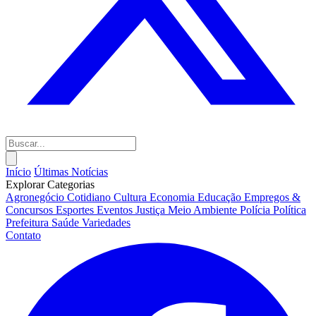
Início
Últimas Notícias
Explorar Categorias
Agronegócio
Cotidiano
Cultura
Economia
Educação
Empregos &
Concursos
Esportes
Eventos
Justiça
Meio Ambiente
Polícia
Política
Prefeitura
Saúde
Variedades
Contato