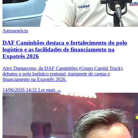
Agronegócio
DAF Caminhões destaca o fortalecimento do polo
logístico e as facilidades de financiamento na
Expotrês 2026
Alex Damasceno, da DAF Caminhões (Grupo Caiobá Truck),
debateu o polo logístico regional, transporte de cargas e
financiamento na Expotrês 2026.
14/06/2026 14:32
Ler mais →