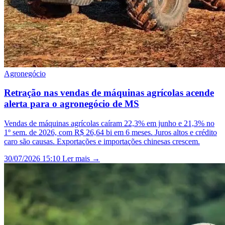
Agronegócio
Retração nas vendas de máquinas agrícolas acende
alerta para o agronegócio de MS
Vendas de máquinas agrícolas caíram 22,3% em junho e 21,3% no
1º sem. de 2026, com R$ 26,64 bi em 6 meses. Juros altos e crédito
caro são causas. Exportações e importações chinesas crescem.
30/07/2026 15:10
Ler mais →