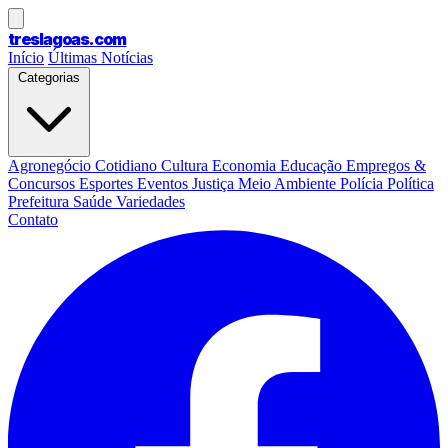
treslagoas
.com
Início
Últimas Notícias
Categorias
Agronegócio
Cotidiano
Cultura
Economia
Educação
Empregos &
Concursos
Esportes
Eventos
Justiça
Meio Ambiente
Polícia
Política
Prefeitura
Saúde
Variedades
Contato