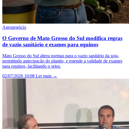
Agronegócio
O Governo de Mato Grosso do Sul modifica regras
de vazio sanitário e exames para equinos
Mato Grosso do Sul altera normas para o vazio sanitário da soja,
permitindo antecipação do plantio, e estende a validade de exames
para equinos, facilitando o setor.
02/07/2026 10:08
Ler mais →