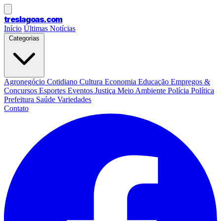
treslagoas
.com
Início
Últimas Notícias
Categorias
Agronegócio
Cotidiano
Cultura
Economia
Educação
Empregos &
Concursos
Esportes
Eventos
Justiça
Meio Ambiente
Polícia
Política
Prefeitura
Saúde
Variedades
Contato