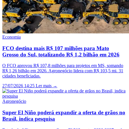
Economia
FCO destina mais R$ 107 milhões para Mato
Grosso do Sul, totalizando R$ 1,2 bilhão em 2026
O FCO aprovou R$ 107,8 milhões para projetos em MS, somando
R$ 1,26 bilhão em 2026. Agronegócio lidera com R$ 103,5 mi. 31
cidades beneficiadas.
27/07/2026 14:25
Ler mais →
Agronegócio
Super El Niño poderá expandir a oferta de grãos no
Brasil, indica pesquisa