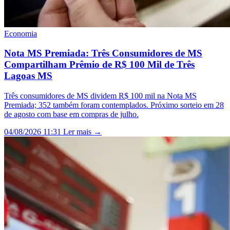
Economia
Nota MS Premiada: Três Consumidores de MS
Compartilham Prêmio de R$ 100 Mil de Três
Lagoas MS
Três consumidores de MS dividem R$ 100 mil na Nota MS
Premiada; 352 também foram contemplados. Próximo sorteio em 28
de agosto com base em compras de julho.
04/08/2026 11:31
Ler mais →