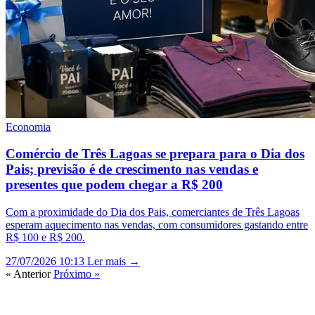
Economia
Comércio de Três Lagoas se prepara para o Dia dos
Pais; previsão é de crescimento nas vendas e
presentes que podem chegar a R$ 200
Com a proximidade do Dia dos Pais, comerciantes de Três Lagoas
esperam aquecimento nas vendas, com consumidores gastando entre
R$ 100 e R$ 200.
27/07/2026 10:13
Ler mais →
« Anterior
Próximo »