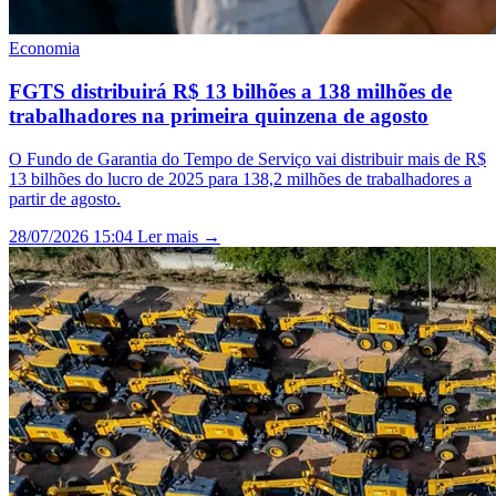
Economia
FGTS distribuirá R$ 13 bilhões a 138 milhões de
trabalhadores na primeira quinzena de agosto
O Fundo de Garantia do Tempo de Serviço vai distribuir mais de R$
13 bilhões do lucro de 2025 para 138,2 milhões de trabalhadores a
partir de agosto.
28/07/2026 15:04
Ler mais →