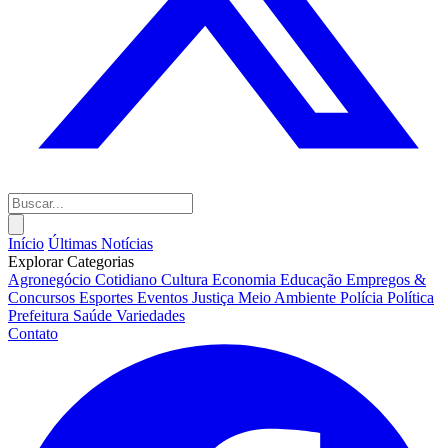
Início
Últimas Notícias
Explorar Categorias
Agronegócio
Cotidiano
Cultura
Economia
Educação
Empregos &
Concursos
Esportes
Eventos
Justiça
Meio Ambiente
Polícia
Política
Prefeitura
Saúde
Variedades
Contato