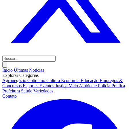
Início
Últimas Notícias
Explorar Categorias
Agronegócio
Cotidiano
Cultura
Economia
Educação
Empregos &
Concursos
Esportes
Eventos
Justiça
Meio Ambiente
Polícia
Política
Prefeitura
Saúde
Variedades
Contato