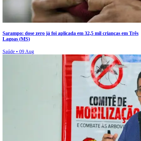
Sarampo: dose zero já foi aplicada em 32,5 mil crianças em Três
Lagoas (MS)
Saúde
•
09 Aug