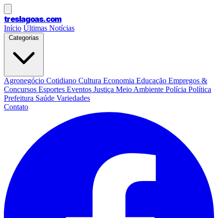
treslagoas
.com
Início
Últimas Notícias
Categorias
Agronegócio
Cotidiano
Cultura
Economia
Educação
Empregos &
Concursos
Esportes
Eventos
Justiça
Meio Ambiente
Polícia
Política
Prefeitura
Saúde
Variedades
Contato