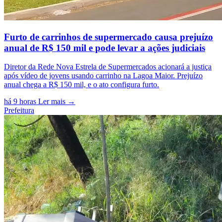
Furto de carrinhos de supermercado causa prejuízo
anual de R$ 150 mil e pode levar a ações judiciais
Diretor da Rede Nova Estrela de Supermercados acionará a justiça
após vídeo de jovens usando carrinho na Lagoa Maior. Prejuízo
anual chega a R$ 150 mil, e o ato configura furto.
há 9 horas
Ler mais →
Prefeitura