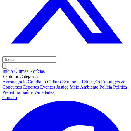
Início
Últimas Notícias
Explorar Categorias
Agronegócio
Cotidiano
Cultura
Economia
Educação
Empregos &
Concursos
Esportes
Eventos
Justiça
Meio Ambiente
Polícia
Política
Prefeitura
Saúde
Variedades
Contato