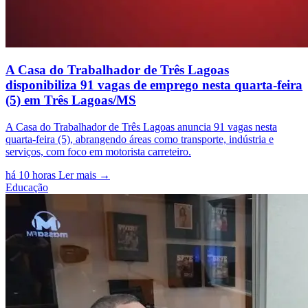
A Casa do Trabalhador de Três Lagoas
disponibiliza 91 vagas de emprego nesta quarta-feira
(5) em Três Lagoas/MS
A Casa do Trabalhador de Três Lagoas anuncia 91 vagas nesta
quarta-feira (5), abrangendo áreas como transporte, indústria e
serviços, com foco em motorista carreteiro.
há 10 horas
Ler mais →
Educação