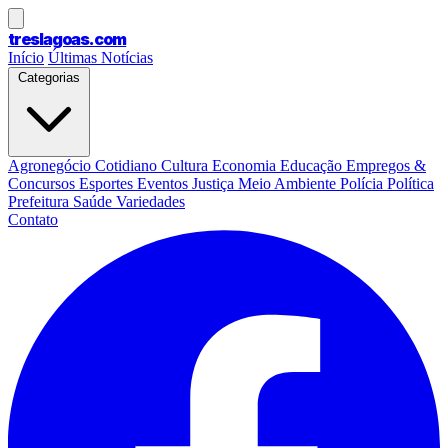
treslagoas
.com
Início
Últimas Notícias
Categorias
Agronegócio
Cotidiano
Cultura
Economia
Educação
Empregos &
Concursos
Esportes
Eventos
Justiça
Meio Ambiente
Polícia
Política
Prefeitura
Saúde
Variedades
Contato